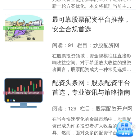
新一轮方案优化。本文将梳理当前主流
的配资模式与风控要点，帮助投资者理
最可靠股票配资平台推荐，
性选择适配方案。 ## ....
安全合规首选
阅读：
91
栏目：
炒股配资网
在股票投资领域，资金规模往往直接影
响收益空间。对于希望放大收益的投资
者而言，股票配资成为一种常见选择。
然而，市场上配资平台鱼龙混杂，如何
配资头条网：股票配资平台
找到最可靠、安全合规的平....
首选，专业资讯与策略指南
阅读：
129
栏目：
股票配资开户网
在当今快速变化的金融市场中，股票配
资已成为许多投资者扩大收益的重要工
具。然而，面对众多的配资平台，如何