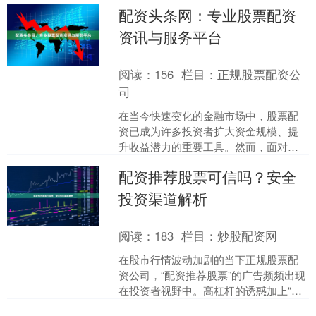
选择一个安全、可靠且专业的平台，成
配资头条网：专业股票配资
为投资者面临的首要问题。....
资讯与服务平台
阅读：
156
栏目：
正规股票配资公
司
在当今快速变化的金融市场中，股票配
资已成为许多投资者扩大资金规模、提
升收益潜力的重要工具。然而，面对复
杂的市场环境和众多的配资平台，投资
配资推荐股票可信吗？安全
者往往感到困惑与不安。*....
投资渠道解析
阅读：
183
栏目：
炒股配资网
在股市行情波动加剧的当下正规股票配
资公司，“配资推荐股票”的广告频频出现
在投资者视野中。高杠杆的诱惑加上“专
业荐股”的承诺，让不少急于求成的投资