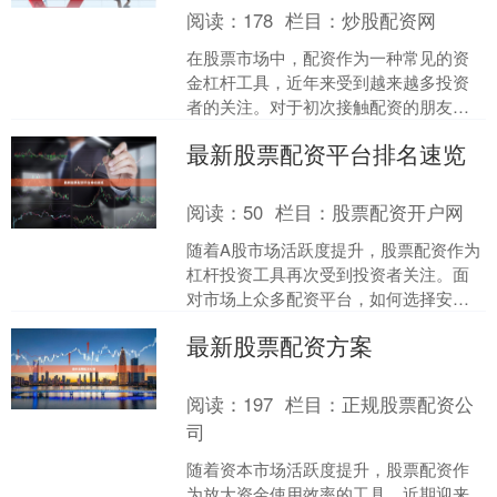
阅读：
178
栏目：
炒股配资网
在股票市场中，配资作为一种常见的资
金杠杆工具，近年来受到越来越多投资
者的关注。对于初次接触配资的朋友来
说，了解清晰的操作流程是安全、高效
最新股票配资平台排名速览
使用这一工具的前提。本文....
阅读：
50
栏目：
股票配资开户网
随着A股市场活跃度提升，股票配资作为
杠杆投资工具再次受到投资者关注。面
对市场上众多配资平台，如何选择安
全、合规、费率合理的平台成为关键。
最新股票配资方案
本文基于平台资质、资金安....
阅读：
197
栏目：
正规股票配资公
司
随着资本市场活跃度提升，股票配资作
为放大资金使用效率的工具，近期迎来