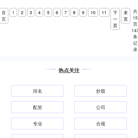
者心动不已。但这....
共
首
1
2
3
4
5
6
7
8
9
10
11
下
末
15
页
一
页
页
页
14
条
记
录
热点关注
排名
炒股
配资
公司
专业
合规