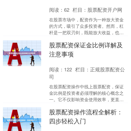
阅读：
62
栏目：
股票配资开户网
在股票市场中，配资作为一种放大资金
的方式，吸引了众多投资者。然而，杠
杆是一把双刃剑，既能放大收益，也可
能加速亏损。本文将深入解析杠杆比例
股票配资保证金比例详解及
的合理选择与风控技巧，帮....
注意事项
阅读：
122
栏目：
正规股票配资公
司
在股票配资操作中线上股票配资，保证
金比例是投资者必须理解的核心概念之
一。它不仅影响资金使用效率，更直接
关系到交易风险的控制。本文将详细解
股票配资操作流程全解析：
读股票配资保证金比例的含....
四步轻松入门