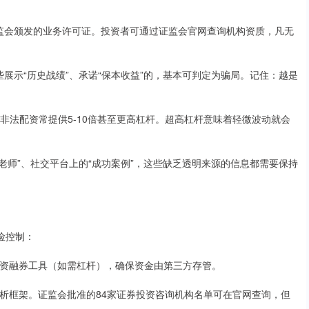
有证监会颁发的业务许可证。投资者可通过证监会官网查询机构资质，凡无
那些展示“历史战绩”、承诺“保本收益”的，基本可判定为骗局。记住：越是
，而非法配资常提供5-10倍甚至更高杠杆。超高杠杆意味着轻微波动就会
的“老师”、社交平台上的“成功案例”，这些缺乏透明来源的信息都需要保持
险控制：
的融资融券工具（如需杠杆），确保资金由第三方存管。
的分析框架。证监会批准的84家证券投资咨询机构名单可在官网查询，但