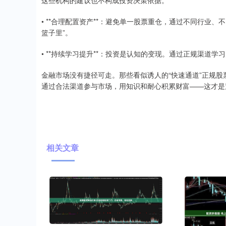
• **合理配置资产**：避免单一股票重仓，通过不同行业
篮子里”。
• **持续学习提升**：投资是认知的变现。通过正规渠道
金融市场没有捷径可走。那些看似诱人的“快速通道”正规
通过合法渠道参与市场，用知识和耐心积累财富——这才是
相关文章