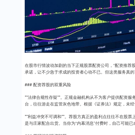
在股市行情波动加剧的当下正规股票配资公司，“配资推荐股
承诺，让不少急于求成的投资者心动不已。但这类服务真的
### 配资荐股的双重风险
**法律合规性存疑**。正规金融机构从不为客户提供配资服
台，往往游走在监管灰色地带。根据《证券法》规定，未经
**利益冲突不可调和**。荐股方真正的盈利点往往不在股
是与庄家配合出货。当你为“内幕消息”付费时，自己可能已