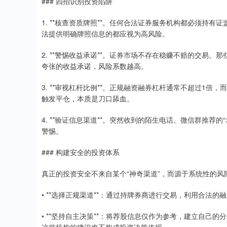
### 四招识别投资陷阱
1. **核查资质牌照**。任何合法证券服务机构都必须持
法提供明确牌照信息的都应视为高风险。
2. **警惕收益承诺**。证券市场不存在稳赚不赔的交易。
夸张的收益承诺，风险系数越高。
3. **审视杠杆比例**。正规融资融券杠杆通常不超过1倍
触发平仓，本质是刀口舔血。
4. **验证信息渠道**。突然收到的陌生电话、微信群推荐
警惕。
### 构建安全的投资体系
真正的投资安全不来自某个“神奇渠道”，而源于系统性的风
• **选择正规渠道**：通过持牌券商进行交易，利用合法
• **坚持自主决策**：将荐股信息仅作为参考，建立自己
这些机构的建议也不构成投资决策依据。