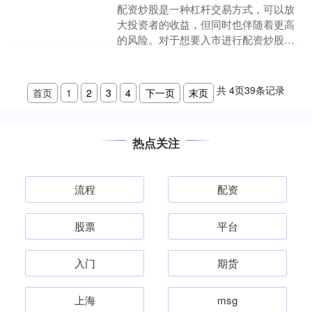
配资炒股是一种杠杆交易方式，可以放
大投资者的收益，但同时也伴随着更高
的风险。对于想要入市进行配资炒股的
投资者，需要充分了解其风险，谨慎决
策。 * **更高的潜在....
共
4
页
39
条记录
首页
1
2
3
4
下一页
末页
热点关注
流程
配资
股票
平台
入门
期货
上海
msg