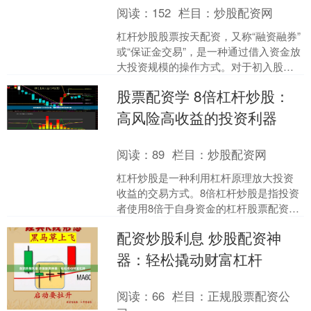
阅读：
152
栏目：
炒股配资网
杠杆炒股股票按天配资，又称“融资融券”
或“保证金交易”，是一种通过借入资金放
大投资规模的操作方式。对于初入股市
的投资者而言，理解杠杆炒股的基本玩
股票配资学 8倍杠杆炒股：
法与风险控制要点....
高风险高收益的投资利器
阅读：
89
栏目：
炒股配资网
杠杆炒股是一种利用杠杆原理放大投资
收益的交易方式。8倍杠杆炒股是指投资
者使用8倍于自身资金的杠杆股票配资
学，进行股票交易。 股票配资可以有效
配资炒股利息 炒股配资神
放大投资收益，但同时....
器：轻松撬动财富杠杆
阅读：
66
栏目：
正规股票配资公