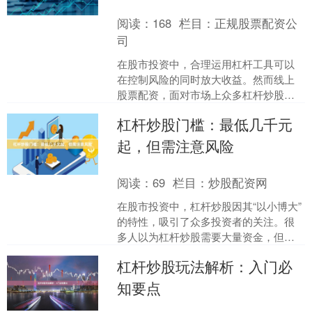
阅读：
168
栏目：
正规股票配资公
司
在股市投资中，合理运用杠杆工具可以
在控制风险的同时放大收益。然而线上
股票配资，面对市场上众多杠杆炒股平
台，如何选择一家正规、安全、透明的
杠杆炒股门槛：最低几千元
公司成为投资者最关心的问....
起，但需注意风险
阅读：
69
栏目：
炒股配资网
在股市投资中，杠杆炒股因其“以小博大”
的特性，吸引了众多投资者的关注。很
多人以为杠杆炒股需要大量资金，但实
际上，**最低几千元即可参与**。然而，
杠杆炒股玩法解析：入门必
门槛低并不意味....
知要点