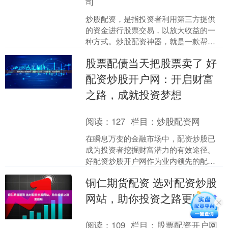
司
炒股配资，是指投资者利用第三方提供
的资金进行股票交易，以放大收益的一
种方式。炒股配资神器，就是一款帮助
投资者实现配资操作的工具。 配资可以
股票配债当天把股票卖了 好
放大投资收益，但同时也....
配资炒股开户网：开启财富
之路，成就投资梦想
阅读：
127
栏目：
炒股配资网
在瞬息万变的金融市场中，配资炒股已
成为投资者挖掘财富潜力的有效途径。
好配资炒股开户网作为业内领先的配资
平台，为投资者提供安全、便捷、高效
铜仁期货配资 选对配资炒股
的配资服务，开启财富之路....
网站，助你投资之路更顺畅
阅读：
109
栏目：
股票配资开户网