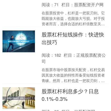
阅读：
71
栏目：
股票配资开户网
在股票投资中，杠杆是一把双刃剑。它
既能放大收益，也能放大亏损。对于投
资者而言，选择合适的杠杆倍数至关重
要。那么，股票杠杆多少倍才合适？不
股票杠杆短线操作：快进快
同水平的投资者应该如何选....
出技巧
阅读：
182
栏目：
正规股票配资公
司
在股票市场中股票按天配资，杠杆交易
因其放大收益的特性而备受短线投资者
青睐。然而，杠杆也是一把双刃剑，若
操作不当，风险同样会被放大。本文将
股票杠杆利息多少？日息
为您详细介绍股票杠杆短线....
0.1%-0.3%