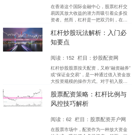
在香港这个国际金融中心，股票杠杆交
易因其放大收益的潜力而吸引着众多投
资者。然而，杠杆是一把双刃剑，在放
大收益的同时也显著增加了风险。本文
杠杆炒股玩法解析：入门必
将为您全面解析香港股票杠....
知要点
阅读：
152
栏目：
炒股配资网
杠杆炒股股票按天配资，又称“融资融券”
或“保证金交易”，是一种通过借入资金放
大投资规模的操作方式。对于初入股市
的投资者而言，理解杠杆炒股的基本玩
股票配资策略：杠杆比例与
法与风险控制要点....
风控技巧解析
阅读：
62
栏目：
股票配资开户网
在股票市场中，配资作为一种放大资金