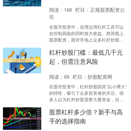
阅读：
168
栏目：
正规股票配资公
司
在股市投资中，合理运用杠杆工具可以
在控制风险的同时放大收益。然而线上
股票配资，面对市场上众多杠杆炒股平
台，如何选择一家正规、安全、透明的
杠杆炒股门槛：最低几千元
公司成为投资者最关心的问....
起，但需注意风险
阅读：
69
栏目：
炒股配资网
在股市投资中，杠杆炒股因其“以小博大”
的特性，吸引了众多投资者的关注。很
多人以为杠杆炒股需要大量资金，但实
际上，**最低几千元即可参与**。然而，
股票杠杆多少倍？新手与高
门槛低并不意味....
手的选择指南