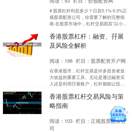
阅读：
93
栏目：
炒股配资网
# 股票杠杆利息多少？日息0.1%-0.3%正
规股票配资公司，你需要了解的完整指
南 在股票市场中，杠杆交易因其“以小博
大”的特性吸引了许多投资者。但很多人
香港股票杠杆：融资、孖展
最关心....
及风险全解析
阅读：
198
栏目：
股票配资开户网
在香港股市，杠杆交易是许多投资者放
大收益的重要工具。无论是通过融资买
入还是利用孖展账户，杠杆都能让投资
者以较少的本金撬动更大的持仓规模。
香港股票杠杆交易风险与策
然而，高回报往往伴随着高....
略指南
阅读：
103
栏目：
正规股票配资公
司