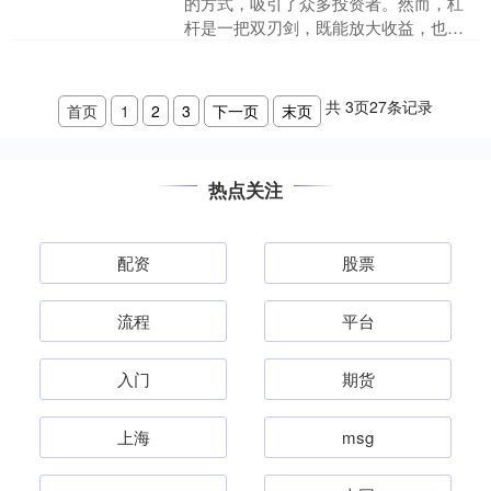
的方式，吸引了众多投资者。然而，杠
杆是一把双刃剑，既能放大收益，也可
能加速亏损。本文将深入解析杠杆比例
的合理选择与风控技巧，帮....
共
3
页
27
条记录
首页
1
2
3
下一页
末页
热点关注
配资
股票
流程
平台
入门
期货
上海
msg