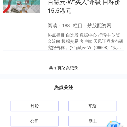
百融云-W“买入”评级 目标价
15.5港元
阅读：
188
栏目：
炒股配资网
热点栏目 自选股 数据中心 行情中心 资
金流向 模拟交易 客户端 天风证券发布研
究报告称，予百融云-W（06608）“买入”
评级，预测FY2024-FY2026....
共 1 页/2 条记录
热点关注
炒股
配资
公司
网上