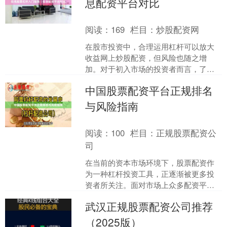
息配资平台对比
阅读：
169
栏目：
炒股配资网
在股市投资中，合理运用杠杆可以放大
收益网上炒股配资，但风险也随之增
加。对于初入市场的投资者而言，了解
股票杠杆的基本原理，并选择低息的配
中国股票配资平台正规排名
资平台，是控制成本、降低风....
与风险指南
阅读：
100
栏目：
正规股票配资公
司
在当前的资本市场环境下，股票配资作
为一种杠杆投资工具，正逐渐被更多投
资者所关注。面对市场上众多配资平
台，如何辨别正规平台、规避潜在风
武汉正规股票配资公司推荐
险，成为投资者必须掌握的核心....
（2025版）