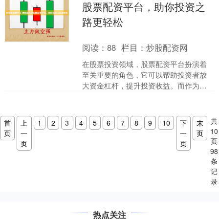
股票配资平台，助你投资之
路更轻松
阅读：
88
栏目：
炒股配资网
在股票投资领域，股票配资平台扮演着
至关重要的角色，它可以帮助投资者放
大资金杠杆，提升投资收益。而作为行
业中的佼佼者，最大的股票配资平台无
疑备受关注。 * **放....
共
首
上
1
2
3
4
5
6
7
8
9
10
下
末
10
页
一
一
页
页
页
页
98
条
记
录
热点关注