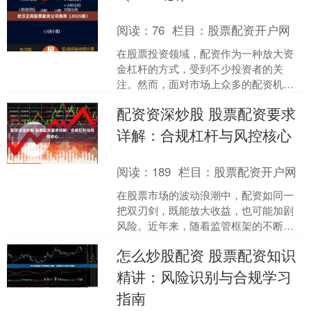
阅读：
76
栏目：
股票配资开户网
在股票投资领域，配资作为一种放大资
金杠杆的方式，受到不少投资者的关
注。然而，面对市场上众多的配资机
构，如何选择一家正规、安全、可靠的
配资资深炒股 股票配资要求
配资公司，成为投资者需要谨慎....
详解：合规杠杆与风控核心
阅读：
189
栏目：
股票配资开户网
在股票市场的波动浪潮中，配资如同一
把双刃剑，既能放大收益，也可能加剧
风险。近年来，随着监管框架的不断完
善与市场参与者的日益成熟，股票配资
怎么炒股配资 股票配资知识
已从早期的野蛮生长逐步走....
精讲：风险识别与合规学习
指南