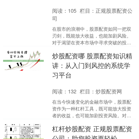
阅读：
105
栏目：
正规股票配资公
司
在股市的浪潮中，股票配资如同一把双
刃剑，既能放大收益，也能加剧风险。
对于渴望在资本市场中寻求突破的投资
者而言，理解配资的本质、识别潜在风
炒股配资哪 股票配资知识精
险并坚守合规底线，是通往....
讲：从入门到风控的系统学
习平台
阅读：
132
栏目：
炒股配资网
在当今快速变化的金融市场中，股票配
资作为一种杠杆工具，既可能放大投资
者的收益，也可能加剧投资风险。对于
想要进入这一领域的投资者而言，建立
杠杆炒股配资 正规股票配资
一个从基础知识到风险控制....
公司：助您投资更轻松