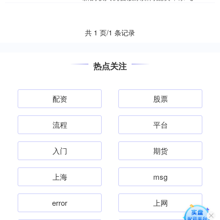
(NFLX.US)美国用户的满意度有所上升。
对....
共 1 页/1 条记录
热点关注
配资
股票
流程
平台
入门
期货
上海
msg
error
上网