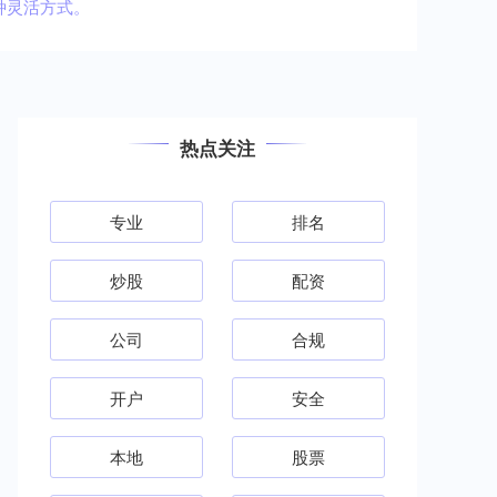
种灵活方式。
热点关注
专业
排名
炒股
配资
公司
合规
开户
安全
本地
股票