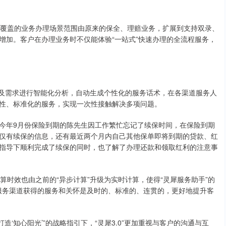
级，覆盖的业务办理场景范围由原来的保全、理赔业务，扩展到支持双录、
增加。客户在办理业务时不仅能体验“一站式”快速办理的全流程服务，
保单及需求进行智能化分析，自动生成个性化的服务话术，在各渠道服务人
性、标准化的服务，实现一次性接触解决多项问题。
今年9月份保险到期的陈先生因工作繁忙忘记了续保时间，在保险到期
仅有续保的信息，还有最近两个月内自己其他保单即将到期的贷款、红
指导下顺利完成了续保的同时，也了解了办理还款和领取红利的注意事
计算时效也由之前的“异步计算”升级为实时计算，使得“灵犀服务助手”的
同服务渠道获得的服务和关怀是及时的、标准的、连贯的，更好地提升客
造‘知心阳光’”的战略指引下，“灵犀3.0”更加重视与客户的沟通与互