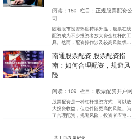
阅读：
180
栏目：
正规股票配资公
司
随着股市投资热度持续升温，股票在线
配资成为不少投资者放大资金杠杆的工
具。然而，配资操作涉及较高风险线上
股票配资，如何安全合规地进行操作，
南通股票配资 股票配资指
并选择正规平台，是每位投....
南：如何合理配资，规避风
险
阅读：
109
栏目：
股票配资开户网
股票配资是一种杠杆投资方式，可以放
大投资收益，但也伴随更高的风险。为
了合理配资，规避风险，投资者应遵循
以下指南： 财云股票配资平台的优势在
于其便捷性、安全性和专....
共 1 页/3 条记录