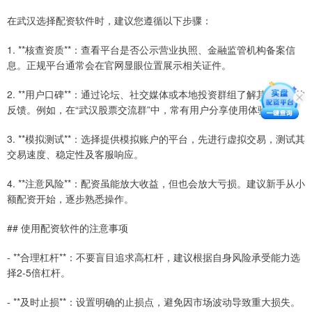
在武汉选择配资软件时，建议您遵循以下步骤：
1. **核查资质**：查看平台是否公示营业执照、金融监管机构备案信
息。正规平台通常会在官网显眼位置展示相关证件。
2. **用户口碑**：通过论坛、社交媒体或本地投资群组了解其他用户的
反馈。例如，在“武汉股票交流群”中，常有用户分享使用体验。
3. **模拟测试**：选择提供模拟账户的平台，先进行虚拟交易，测试其
交易速度、稳定性及客服响应。
4. **注意风险**：配资虽能放大收益，但也会放大亏损。建议新手从小
额配资开始，逐步熟悉操作。
## 使用配资软件的注意事项
- **合理杠杆**：不要盲目追求高杠杆，建议根据自身风险承受能力选
择2-5倍杠杆。
- **及时止损**：设置明确的止损点，避免因市场波动导致重大损失。