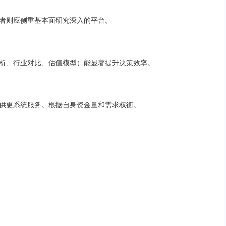
者则应侧重基本面研究深入的平台。
析、行业对比、估值模型）能显著提升决策效率。
供更系统服务。根据自身资金量和需求权衡。