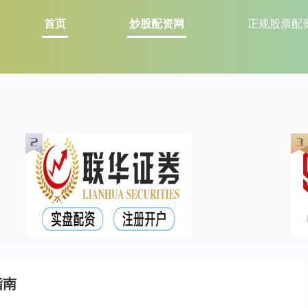
首页
炒股配资网
正规股票配
指南