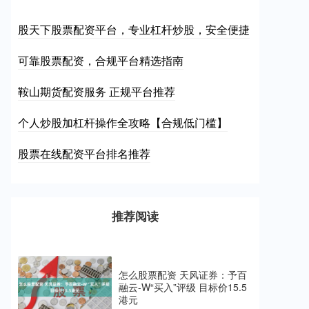
股天下股票配资平台，专业杠杆炒股，安全便捷
可靠股票配资，合规平台精选指南
鞍山期货配资服务 正规平台推荐
个人炒股加杠杆操作全攻略【合规低门槛】
股票在线配资平台排名推荐
推荐阅读
怎么股票配资 天风证券：予百
融云-W“买入”评级 目标价15.5
港元