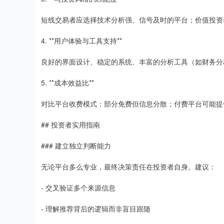
短线交易者应选择技术分析强、信号及时的平台；价值投资
4. **用户体验与工具支持**
良好的界面设计、稳定的系统、丰富的分析工具（如财务分
5. **成本效益比**
对比平台收费模式：部分免费但信息分散；付费平台可能提
## 投资者实用指南
### 建立独立判断能力
无论平台多么专业，最终决策责任在投资者自身。建议：
- 交叉验证多个来源信息
- 理解推荐背后的逻辑而非盲目跟随