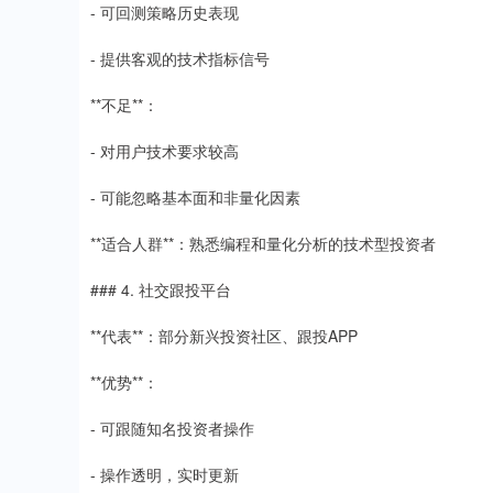
- 可回测策略历史表现
- 提供客观的技术指标信号
**不足**：
- 对用户技术要求较高
- 可能忽略基本面和非量化因素
**适合人群**：熟悉编程和量化分析的技术型投资者
### 4. 社交跟投平台
**代表**：部分新兴投资社区、跟投APP
**优势**：
- 可跟随知名投资者操作
- 操作透明，实时更新