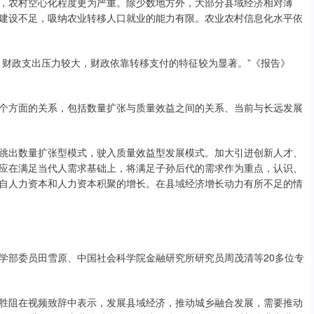
农村空心化程度更为严重。除少数地方外，大部分县域经济相对薄
建设不足，吸纳农业转移人口就业的能力有限。农业农村信息化水平依
财政支出压力较大，财政依靠转移支付的特征较为显著。”《报告》
方面的关系，包括数量扩张与质量效益之间的关系、当前与长远发展
出数量扩张型模式，驶入质量效益型发展模式。加大引进创新人才、
应在满足当代人需求基础上，将满足子孙后代的需求作为重点，认识、
自人力资本和人力资本积聚的增长。在县域经济增长动力有所不足的情
部委员田雪原、中国社会科学院金融研究所研究员周茂清等20多位专
阻在视频致辞中表示，发展县域经济，推动城乡融合发展，需要推动