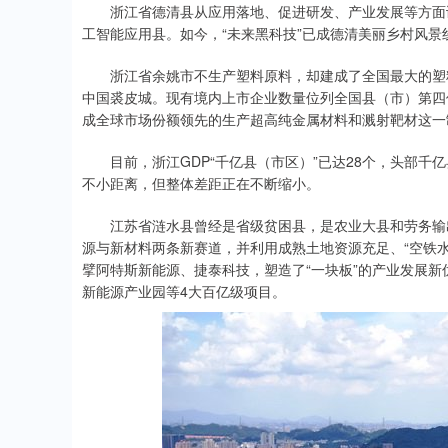
浙江省德清县从应用落地、促进研发、产业发展等方面谋
工智能应用县。如今，“未来黑科技”已成德清美丽乡村风景
浙江省余姚市不生产塑料原料，却建成了全国最大的塑料
中国裘皮城。现有境内上市企业数量位列全国县（市）第四
成全球市场份额领先的生产超高纯金属材料和溅射靶材这一
目前，浙江GDP“千亿县（市区）”已达28个，头部千亿
不小距离，但整体差距正在不断缩小。
江苏省涟水县曾经是省级贫困县，是农业大县和劳务输出
源与新材料两条新赛道，并利用成熟土地资源充足、“空铁
擘阿特斯新能源、捷泰科技，塑造了“一块板”的产业发展
新能源产业园等4大百亿级项目。