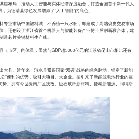
篇布局，推动人工智能与实体经济深度融合，打造全国首个新一代人
线，为德清县绿色发展增添了“人工智能”的底色。
专业市场中国塑料城；不养殖一只水貂，却建成了高端裘皮交易市场
位，还创设了浙江省首个机器人与智能装备产业博士后创新联合体，建
制造芯片关键材料生产线。
县（市区）的体量，虽然与GDP超5000亿元的江苏省昆山市相比还有
大县。近年来，涟水县紧跟国家“双碳”战略的绿色脉动，锚定了新能
水公”便利的优势，吸引大项目、大企业。招引来了新能源电池行业的巨
新优势。拥有今世缘南厂区技改、巨石玻纤新材料、捷泰新能源、阿特斯