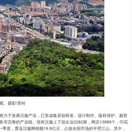
观。摄影/章轲
力于发展汉服产业，已形成集原创研发、设计制作、版权保护、裁剪
等完整的产业链。现有汉服上下游企业2282家，网店13989个，印花
年一季度，曹县汉服网销额19.8亿元，占据全国市场的半壁江山。其中，