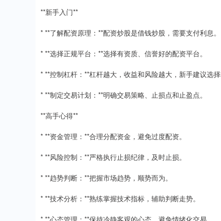
**新手入门**
* **了解配资原理：**配资炒股是借钱炒股，需要支付利息。
* **选择正规平台：**选择有资质、信誉好的配资平台。
* **控制杠杆：**杠杆越大，收益和风险越大，新手建议选
* **制定交易计划：**明确交易策略、止损点和止盈点。
**高手心得**
* **资金管理：**合理分配资金，避免过度配资。
* **风险控制：**严格执行止损纪律，及时止损。
* **趋势判断：**把握市场趋势，顺势而为。
* **技术分析：**熟练掌握技术指标，辅助判断走势。
* **心态管理：**保持冷静客观的心态，避免情绪化交易。