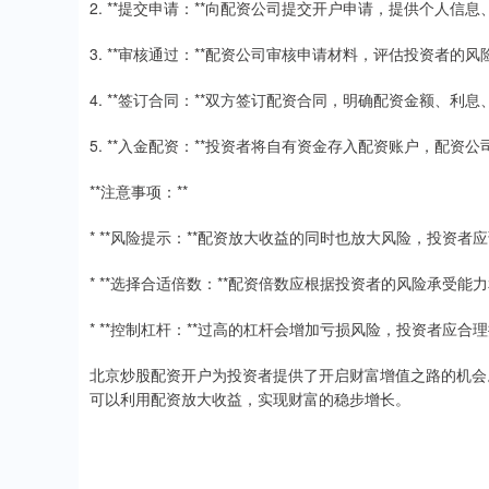
2. **提交申请：**向配资公司提交开户申请，提供个人信
3. **审核通过：**配资公司审核申请材料，评估投资者的
4. **签订合同：**双方签订配资合同，明确配资金额、利
5. **入金配资：**投资者将自有资金存入配资账户，配资
**注意事项：**
* **风险提示：**配资放大收益的同时也放大风险，投资者
* **选择合适倍数：**配资倍数应根据投资者的风险承受能
* **控制杠杆：**过高的杠杆会增加亏损风险，投资者应合
北京炒股配资开户为投资者提供了开启财富增值之路的机会
可以利用配资放大收益，实现财富的稳步增长。