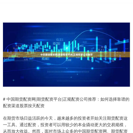
# 中国期货配资网|期货配资平台|正规配资公司推荐：如何选择靠谱的
配资渠道股票按天配资
在期货市场日益活跃的今天，越来越多的投资者开始关注期货配资这
一工具。通过配资，投资者可以用较少的本金撬动更大的交易规模，
从而放大收益。然而，面对市场上众多的中国期货配资网、期货配资