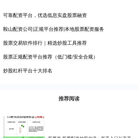
可靠配资平台，优选低息实盘股票融资
鞍山配资公司|正规平台推荐|本地股票配资服务
股票交易软件排行｜精选炒股工具推荐
股票正规配资平台推荐（低门槛/安全合规）
炒股杠杆平台十大排名
推荐阅读