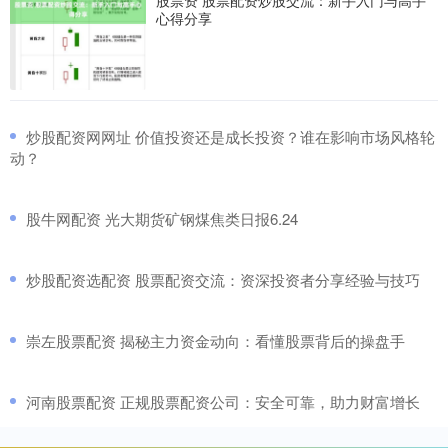
股票资 股票配资炒股交流：新手入门与高手
心得分享
​炒股配资网网址 价值投资还是成长投资？谁在影响市场风格轮
动？
​股牛网配资 光大期货矿钢煤焦类日报6.24
​炒股配资选配资 股票配资交流：资深投资者分享经验与技巧
​崇左股票配资 揭秘主力资金动向：看懂股票背后的操盘手
​河南股票配资 正规股票配资公司：安全可靠，助力财富增长