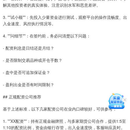
解其他投资者的真实体验。注意识别水军和恶意差评。
3. **试小额**：先投入少量资金进行测试，观察平台的操作流畅度、出
入金速度、风控执行情况等。
4. **问细节**：在签约前，务必问清楚以下问题：
- 配资利息是日结还是月结？
- 是否限制交易品种或开仓手数？
- 盘中是否可追加保证金？
- 盈利出金是否有时间限制？
## 正规配资公司推荐
基于上述标准，以下几家配资公司在业内口碑较好，可供参考：
1. **XX配资**：持有正规金融牌照，与多家期货公司合作，提供1:5至
1:10的配资比例，资金由银行存管，出入金速度快，客服响应及时。