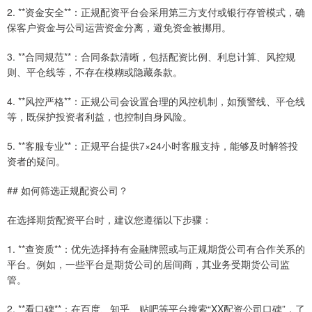
2. **资金安全**：正规配资平台会采用第三方支付或银行存管模式，确
保客户资金与公司运营资金分离，避免资金被挪用。
3. **合同规范**：合同条款清晰，包括配资比例、利息计算、风控规
则、平仓线等，不存在模糊或隐藏条款。
4. **风控严格**：正规公司会设置合理的风控机制，如预警线、平仓线
等，既保护投资者利益，也控制自身风险。
5. **客服专业**：正规平台提供7×24小时客服支持，能够及时解答投
资者的疑问。
## 如何筛选正规配资公司？
在选择期货配资平台时，建议您遵循以下步骤：
1. **查资质**：优先选择持有金融牌照或与正规期货公司有合作关系的
平台。例如，一些平台是期货公司的居间商，其业务受期货公司监
管。
2. **看口碑**：在百度、知乎、贴吧等平台搜索“XX配资公司口碑”，了