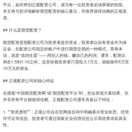
平台，如何辨别正规配资公司，成为每一位投资者必须掌握的技能。
本文将为您详细解析期货配资的核心要点，并推荐值得信赖的正规渠
道。
## 什么是期货配资？
期货配资是指配资公司为投资者提供资金，投资者以自有资金作为保
证金，在配资公司指定的账户中进行期货交易的一种模式。简单来
说，就是“借鸡生蛋”——用别人的钱，赚自己的利润。通常，配资比
例在1:5到1:10之间，这意味着投资者只需投入1万元，就能操作5万至
10万元的资金。
## 正规配资公司的核心特征
在搜索“中国期货配资网”或“期货配资平台”时，您会发现大量结果。但
并非所有平台都值得信赖。正规配资公司通常具备以下特征：
1. **资质透明**：正规公司会在官网或合同中明确展示营业执照、经营
许可证等信息。投资者可通过国家企业信用信息公示系统查询其真实
性。